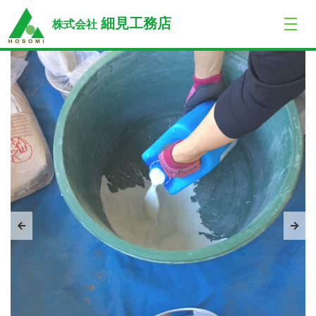
トップ
MORTEX&BEALSTONE
I ビル 新店舗改装工事
細見工務店
株式会社