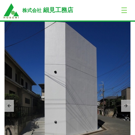
トップ
戸建・新築・改装
I邸 新築工事
細見工務店
株式会社